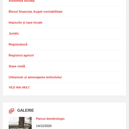
Asistență socială
Biroul financiar, buget-contabilitate
Impozite și taxe locale
Juridic
Registratură
Registrul agricol
Stare civilă
Urbanism și amenajarea teritoriului
VEZI MAI MULT
GALERIE
Parcul dendrologic
14/12/2020