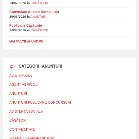
13/07/2026
în
CĂSĂTORII
Convocare Audieri Boroș Lulu
30/06/2026
în
ANUNȚURI
Publicație Căsătorie
24/06/2026
în
CĂSĂTORII
MAI MULTE ANUNȚURI
CATEGORII ANUNȚURI
Achizitii Publice
AGENT AGRICOL
ANUNȚURI
ANUNȚURI PUBLICARE CONCURSURI
ASISTENTA SOCIALA
CĂSĂTORII
CONTABILITATE
INTENȚIE ELABORARE PUZ