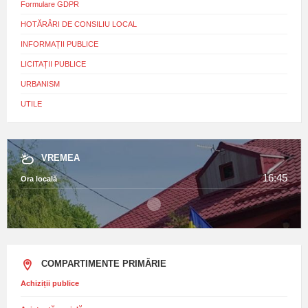
Formulare GDPR
HOTĂRÂRI DE CONSILIU LOCAL
INFORMAȚII PUBLICE
LICITAȚII PUBLICE
URBANISM
UTILE
VREMEA
16:45
Ora locală
COMPARTIMENTE PRIMĂRIE
Achiziții publice