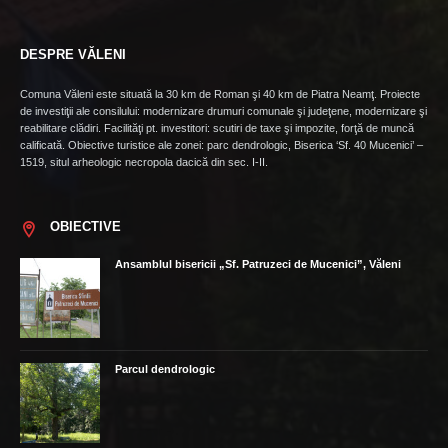
DESPRE VĂLENI
Comuna Văleni este situată la 30 km de Roman şi 40 km de Piatra Neamţ. Proiecte
de investiţii ale consilului: modernizare drumuri comunale şi judeţene, modernizare şi
reabilitare clădiri. Facilităţi pt. investitori: scutiri de taxe şi impozite, forţă de muncă
calificată. Obiective turistice ale zonei: parc dendrologic, Biserica ‘Sf. 40 Mucenici’ –
1519, situl arheologic necropola dacică din sec. I-II.
OBIECTIVE
Ansamblul bisericii „Sf. Patruzeci de Mucenici”, Văleni
Parcul dendrologic