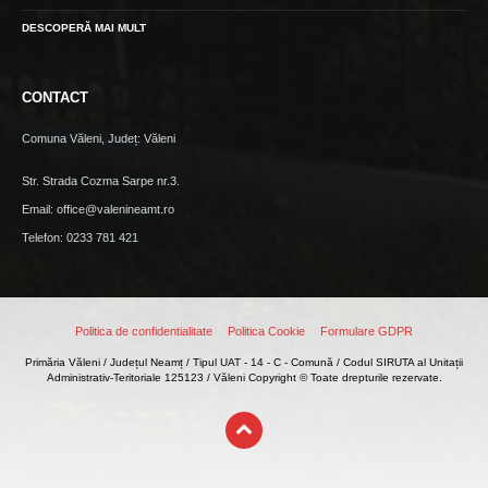
DESCOPERĂ MAI MULT
CONTACT
Comuna Văleni, Județ: Văleni
Str. Strada Cozma Sarpe nr.3.
Email: office@valenineamt.ro
Telefon: 0233 781 421
Politica de confidentialitate
Politica Cookie
Formulare GDPR
Primăria Văleni / Județul Neamț / Tipul UAT - 14 - C - Comună / Codul SIRUTA al Unitații
Administrativ-Teritoriale 125123 / Văleni Copyright © Toate drepturile rezervate.