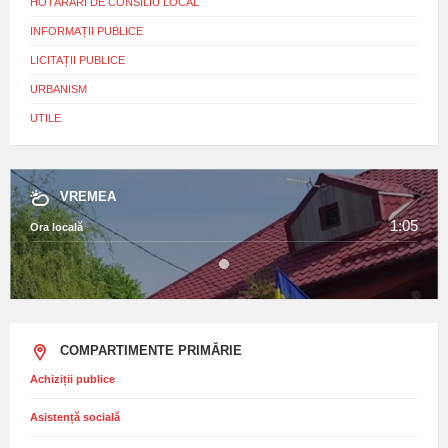
HOTĂRÂRI DE CONSILIU LOCAL
INFORMAȚII PUBLICE
LICITAȚII PUBLICE
URBANISM
UTILE
VREMEA
1:05
Ora locală
COMPARTIMENTE PRIMĂRIE
Achiziții publice
Asistență socială