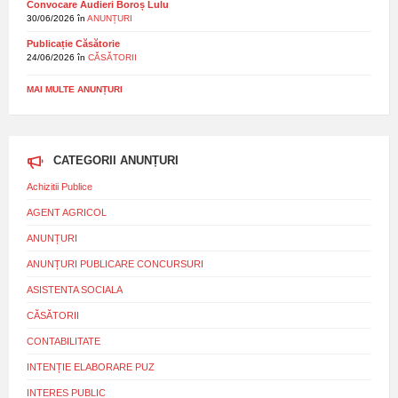
Convocare Audieri Boroș Lulu
30/06/2026
în
ANUNȚURI
Publicație Căsătorie
24/06/2026
în
CĂSĂTORII
MAI MULTE ANUNȚURI
CATEGORII ANUNȚURI
Achizitii Publice
AGENT AGRICOL
ANUNȚURI
ANUNȚURI PUBLICARE CONCURSURI
ASISTENTA SOCIALA
CĂSĂTORII
CONTABILITATE
INTENȚIE ELABORARE PUZ
INTERES PUBLIC