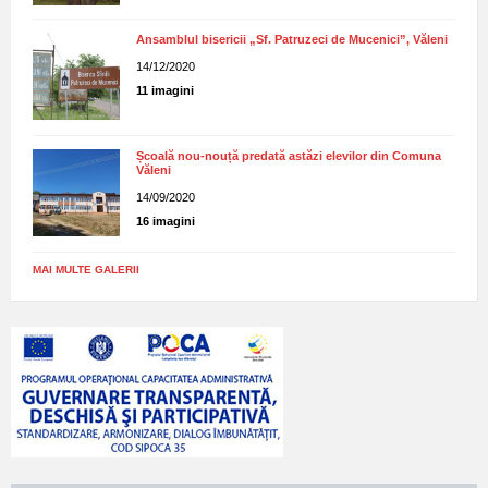
Ansamblul bisericii „Sf. Patruzeci de Mucenici”, Văleni
14/12/2020
11 imagini
Școală nou-nouță predată astăzi elevilor din Comuna
Văleni
14/09/2020
16 imagini
MAI MULTE GALERII