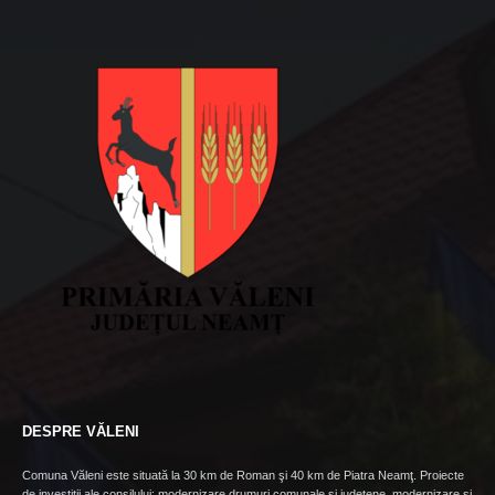
DESPRE VĂLENI
Comuna Văleni este situată la 30 km de Roman şi 40 km de Piatra Neamţ. Proiecte
de investiţii ale consilului: modernizare drumuri comunale şi judeţene, modernizare şi