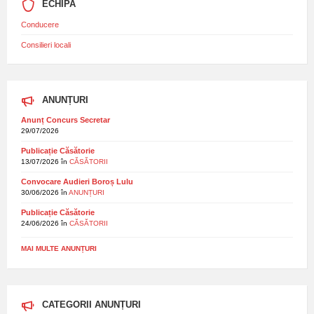
ECHIPA
Conducere
Consilieri locali
ANUNȚURI
Anunț Concurs Secretar
29/07/2026
Publicație Căsătorie
13/07/2026
în
CĂSĂTORII
Convocare Audieri Boroș Lulu
30/06/2026
în
ANUNȚURI
Publicație Căsătorie
24/06/2026
în
CĂSĂTORII
MAI MULTE ANUNȚURI
CATEGORII ANUNȚURI