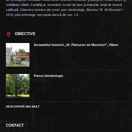
reabilitare clădiri. Facilităţi pt. investitori: scutiri de taxe şi impozite, forţă de muncă
calificată. Obiective turistice ale zonei: parc dendrologic, Biserica ‘Sf. 40 Mucenici’ –
1519, situl arheologic necropola dacică din sec. I-II.
OBIECTIVE
Ansamblul bisericii „Sf. Patruzeci de Mucenici”, Văleni
Parcul dendrologic
DESCOPERĂ MAI MULT
CONTACT