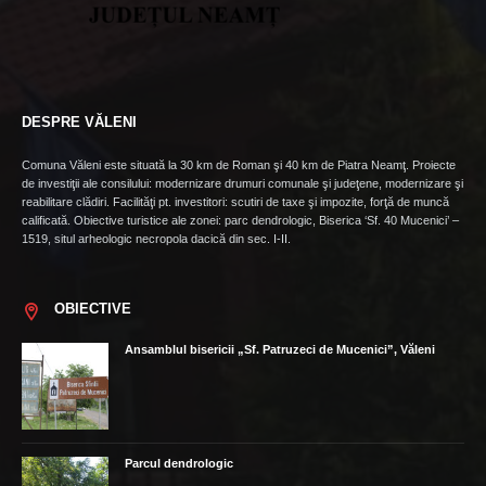
DESPRE VĂLENI
Comuna Văleni este situată la 30 km de Roman şi 40 km de Piatra Neamţ. Proiecte
de investiţii ale consilului: modernizare drumuri comunale şi judeţene, modernizare şi
reabilitare clădiri. Facilităţi pt. investitori: scutiri de taxe şi impozite, forţă de muncă
calificată. Obiective turistice ale zonei: parc dendrologic, Biserica ‘Sf. 40 Mucenici’ –
1519, situl arheologic necropola dacică din sec. I-II.
OBIECTIVE
Ansamblul bisericii „Sf. Patruzeci de Mucenici”, Văleni
Parcul dendrologic