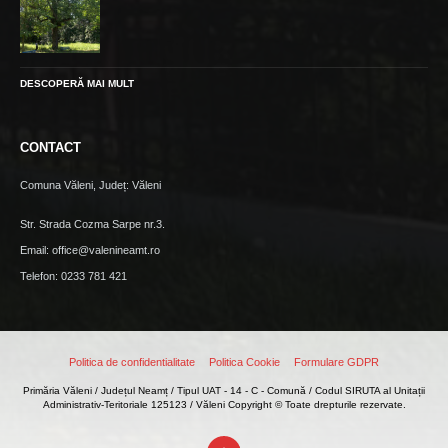
DESCOPERĂ MAI MULT
CONTACT
Comuna Văleni, Județ: Văleni
Str. Strada Cozma Sarpe nr.3.
Email: office@valenineamt.ro
Telefon: 0233 781 421
Politica de confidentialitate
Politica Cookie
Formulare GDPR
Primăria Văleni / Județul Neamț / Tipul UAT - 14 - C - Comună / Codul SIRUTA al Unitații
Administrativ-Teritoriale 125123 / Văleni Copyright © Toate drepturile rezervate.