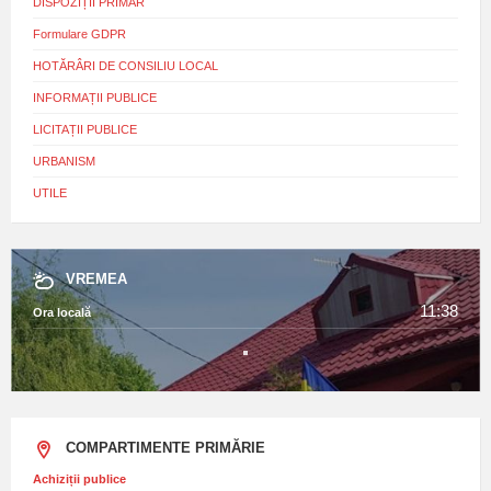
DISPOZIȚII PRIMAR
Formulare GDPR
HOTĂRÂRI DE CONSILIU LOCAL
INFORMAȚII PUBLICE
LICITAȚII PUBLICE
URBANISM
UTILE
VREMEA
11:38
Ora locală
COMPARTIMENTE PRIMĂRIE
Achiziții publice