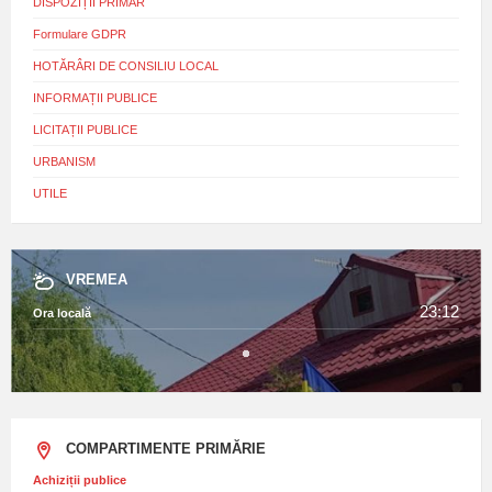
DISPOZIȚII PRIMAR
Formulare GDPR
HOTĂRÂRI DE CONSILIU LOCAL
INFORMAȚII PUBLICE
LICITAȚII PUBLICE
URBANISM
UTILE
VREMEA
23:12
Ora locală
COMPARTIMENTE PRIMĂRIE
Achiziții publice