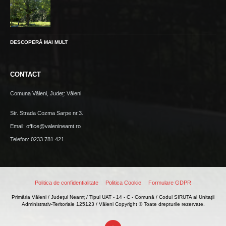
DESCOPERĂ MAI MULT
CONTACT
Comuna Văleni, Județ: Văleni
Str. Strada Cozma Sarpe nr.3.
Email: office@valenineamt.ro
Telefon: 0233 781 421
Politica de confidentialitate
Politica Cookie
Formulare GDPR
Primăria Văleni / Județul Neamț / Tipul UAT - 14 - C - Comună / Codul SIRUTA al Unitații
Administrativ-Teritoriale 125123 / Văleni Copyright © Toate drepturile rezervate.