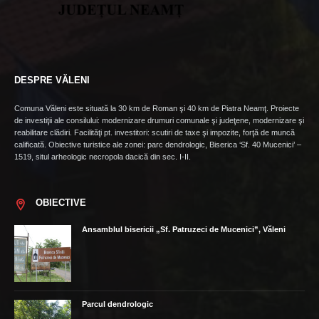
DESPRE VĂLENI
Comuna Văleni este situată la 30 km de Roman şi 40 km de Piatra Neamţ. Proiecte
de investiţii ale consilului: modernizare drumuri comunale şi judeţene, modernizare şi
reabilitare clădiri. Facilităţi pt. investitori: scutiri de taxe şi impozite, forţă de muncă
calificată. Obiective turistice ale zonei: parc dendrologic, Biserica ‘Sf. 40 Mucenici’ –
1519, situl arheologic necropola dacică din sec. I-II.
OBIECTIVE
Ansamblul bisericii „Sf. Patruzeci de Mucenici”, Văleni
Parcul dendrologic