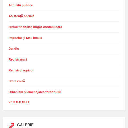
Achiziții publice
Asistență socială
Biroul financiar, buget-contabilitate
Impozite și taxe locale
Juridic
Registratură
Registrul agricol
Stare civilă
Urbanism și amenajarea teritoriului
VEZI MAI MULT
GALERIE