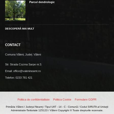
Parcul dendrologic
DESCOPERĂ MAI MULT
CONTACT
Comuna Văleni, Județ: Văleni
Str. Strada Cozma Sarpe nr.3.
Email: office@valenineamt.ro
Telefon: 0233 781 421
Politica de confidentialitate
Politica Cookie
Formulare GDPR
Primăria Văleni / Județul Neamț / Tipul UAT - 14 - C - Comună / Codul SIRUTA al Unitații
Administrativ-Teritoriale 125123 / Văleni Copyright © Toate drepturile rezervate.