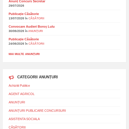
Anunț Concurs Secretar
29/07/2026
Publicație Căsătorie
13/07/2026
în
CĂSĂTORII
Convocare Audieri Boroș Lulu
30/06/2026
în
ANUNȚURI
Publicație Căsătorie
24/06/2026
în
CĂSĂTORII
MAI MULTE ANUNȚURI
CATEGORII ANUNȚURI
Achizitii Publice
AGENT AGRICOL
ANUNȚURI
ANUNȚURI PUBLICARE CONCURSURI
ASISTENTA SOCIALA
CĂSĂTORII