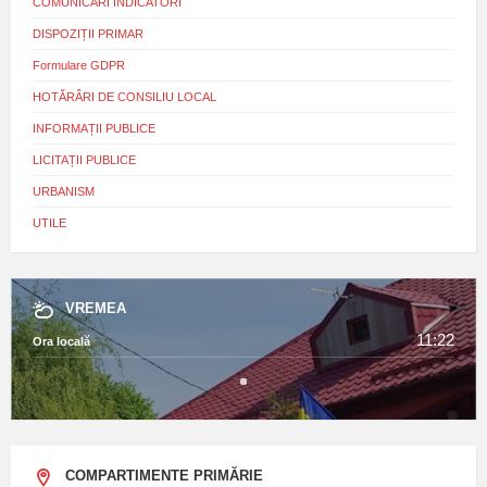
COMUNICĂRI INDICATORI
DISPOZIȚII PRIMAR
Formulare GDPR
HOTĂRÂRI DE CONSILIU LOCAL
INFORMAȚII PUBLICE
LICITAȚII PUBLICE
URBANISM
UTILE
VREMEA
11:22
Ora locală
COMPARTIMENTE PRIMĂRIE