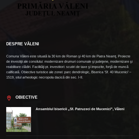
DESPRE VĂLENI
Comuna Văleni este situată la 30 km de Roman şi 40 km de Piatra Neamţ. Proiecte
de investiţii ale consilului: modernizare drumuri comunale şi judeţene, modernizare şi
reabilitare clădiri. Facilităţi pt. investitori: scutiri de taxe şi impozite, forţă de muncă
calificată. Obiective turistice ale zonei: parc dendrologic, Biserica ‘Sf. 40 Mucenici’ –
1519, situl arheologic necropola dacică din sec. I-II.
OBIECTIVE
Ansamblul bisericii „Sf. Patruzeci de Mucenici”, Văleni