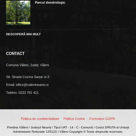
Parcul dendrologic
DESCOPERĂ MAI MULT
CONTACT
Comuna Văleni, Județ: Văleni
Str. Strada Cozma Sarpe nr.3.
Email: office@valenineamt.ro
Telefon: 0233 781 421
Politica de confidentialitate
Politica Cookie
Formulare GDPR
Primăria Văleni / Județul Neamț / Tipul UAT - 14 - C - Comună / Codul SIRUTA al Unitații
Administrativ-Teritoriale 125123 / Văleni Copyright © Toate drepturile rezervate.