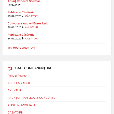
Anunț Concurs Secretar
29/07/2026
Publicație Căsătorie
13/07/2026
în
CĂSĂTORII
Convocare Audieri Boroș Lulu
30/06/2026
în
ANUNȚURI
Publicație Căsătorie
24/06/2026
în
CĂSĂTORII
MAI MULTE ANUNȚURI
CATEGORII ANUNȚURI
Achizitii Publice
AGENT AGRICOL
ANUNȚURI
ANUNȚURI PUBLICARE CONCURSURI
ASISTENTA SOCIALA
CĂSĂTORII