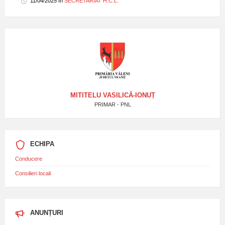
11/04/2025
în
SECRETARIAT H.C.L.
MITITELU VASILICĂ-IONUȚ
PRIMAR - PNL
ECHIPA
Conducere
Consilieri locali
ANUNȚURI