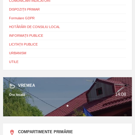
COMUNICĂRI INDICATORI
DISPOZIȚII PRIMAR
Formulare GDPR
HOTĂRÂRI DE CONSILIU LOCAL
INFORMAȚII PUBLICE
LICITAȚII PUBLICE
URBANISM
UTILE
VREMEA
14:08
Ora locală
COMPARTIMENTE PRIMĂRIE