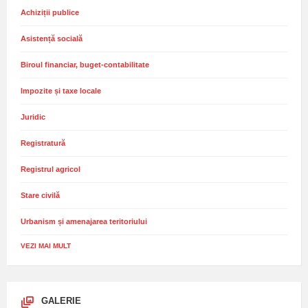
Achiziții publice
Asistență socială
Biroul financiar, buget-contabilitate
Impozite și taxe locale
Juridic
Registratură
Registrul agricol
Stare civilă
Urbanism și amenajarea teritoriului
VEZI MAI MULT
GALERIE