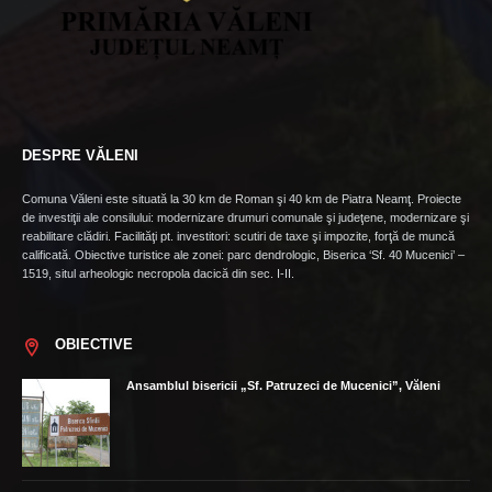
DESPRE VĂLENI
Comuna Văleni este situată la 30 km de Roman şi 40 km de Piatra Neamţ. Proiecte
de investiţii ale consilului: modernizare drumuri comunale şi judeţene, modernizare şi
reabilitare clădiri. Facilităţi pt. investitori: scutiri de taxe şi impozite, forţă de muncă
calificată. Obiective turistice ale zonei: parc dendrologic, Biserica ‘Sf. 40 Mucenici’ –
1519, situl arheologic necropola dacică din sec. I-II.
OBIECTIVE
Ansamblul bisericii „Sf. Patruzeci de Mucenici”, Văleni