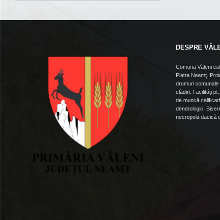
DESPRE VĂL
Comuna Văleni est
Piatra Neamţ. Proie
drumuri comunale ş
clădiri. Facilităţi p
de muncă calificată
dendrologic, Biseri
necropola dacică di