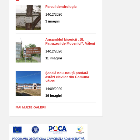
Parcul dendrologic
14/12/2020
3 imagini
Ansamblul bisericii „Sf.
Patruzeci de Mucenici”, Văleni
14/12/2020
11 imagini
Școală nou-nouță predată
astăzi elevilor din Comuna
Văleni
14/09/2020
16 imagini
MAI MULTE GALERII