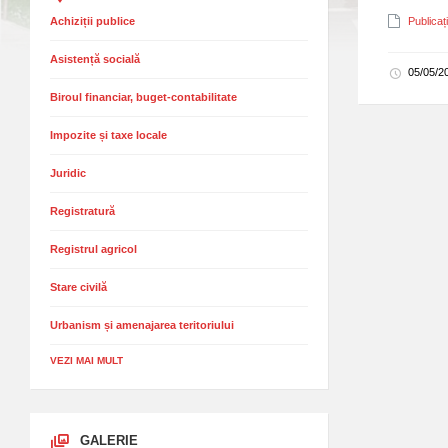
Achiziții publice
Publica
Asistență socială
05/05/2
Biroul financiar, buget-contabilitate
Impozite și taxe locale
Juridic
Registratură
Registrul agricol
Stare civilă
Urbanism și amenajarea teritoriului
VEZI MAI MULT
GALERIE