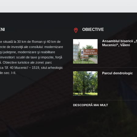
ENI
OBIECTIVE
Ansamblul bisericii „
e situată la 30 km de Roman şi 40 km de
Mucenici”, Văleni
cte de investiţii ale consilului: modernizare
i judeţene, modernizare şi reabilitare
t. investitori: scutiri de taxe şi impozite, forţă
. Obiective turistice ale zonei: parc
ca ‘Sf. 40 Mucenici’ – 1519, situl arheologic
n sec. I-II.
Parcul dendrologic
DESCOPERĂ MAI MULT