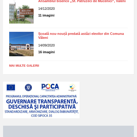
Ansamblul bisericii „Sf. Patruzeci de Mucenici”, Văleni
14/12/2020
11 imagini
Școală nou-nouță predată astăzi elevilor din Comuna
Văleni
14/09/2020
16 imagini
MAI MULTE GALERII