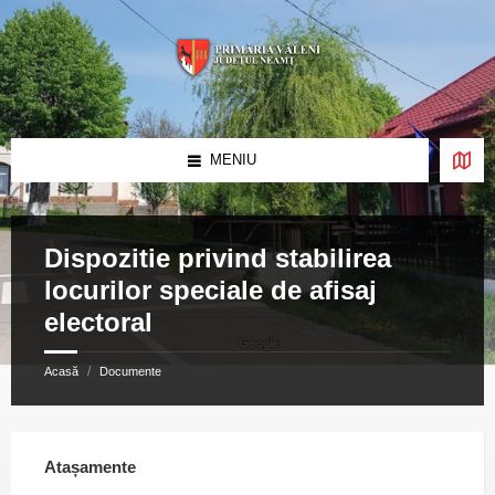
Skip
Skip
Skip
to
to
to
content
left
footer
sidebar
MENIU
Dispozitie privind stabilirea
locurilor speciale de afisaj
electoral
/
Acasă
Documente
Atașamente