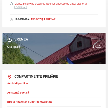
Extensie
Dispozitie privind stabilirea locurilor speciale de afisaj electoral
fișier:
EXTERNAL
pdf
19/09/2019
în
DISPOZIȚII PRIMAR
VREMEA
17:11
Ora locală
COMPARTIMENTE PRIMĂRIE
Achiziții publice
Asistență socială
Biroul financiar, buget-contabilitate