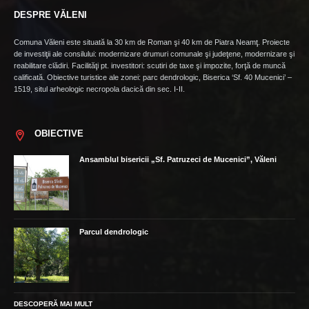
DESPRE VĂLENI
Comuna Văleni este situată la 30 km de Roman şi 40 km de Piatra Neamţ. Proiecte
de investiţii ale consilului: modernizare drumuri comunale şi judeţene, modernizare şi
reabilitare clădiri. Facilităţi pt. investitori: scutiri de taxe şi impozite, forţă de muncă
calificată. Obiective turistice ale zonei: parc dendrologic, Biserica ‘Sf. 40 Mucenici’ –
1519, situl arheologic necropola dacică din sec. I-II.
OBIECTIVE
Ansamblul bisericii „Sf. Patruzeci de Mucenici”, Văleni
Parcul dendrologic
DESCOPERĂ MAI MULT