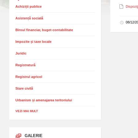
Achiziții publice
Dispoziţ
Asistență socială
08/12/
Biroul financiar, buget-contabilitate
Impozite și taxe locale
Juridic
Registratură
Registrul agricol
Stare civilă
Urbanism și amenajarea teritoriului
VEZI MAI MULT
GALERIE