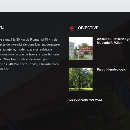
ENI
OBIECTIVE
Ansamblul bisericii „
e situată la 30 km de Roman şi 40 km de
Mucenici”, Văleni
cte de investiţii ale consilului: modernizare
i judeţene, modernizare şi reabilitare
t. investitori: scutiri de taxe şi impozite, forţă
. Obiective turistice ale zonei: parc
ca ‘Sf. 40 Mucenici’ – 1519, situl arheologic
n sec. I-II.
Parcul dendrologic
DESCOPERĂ MAI MULT