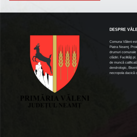
DESPRE VĂL
Comuna Văleni est
Piatra Neamţ. Proie
drumuri comunale ş
clădiri. Facilităţi p
de muncă calificată
dendrologic, Biseri
necropola dacică di