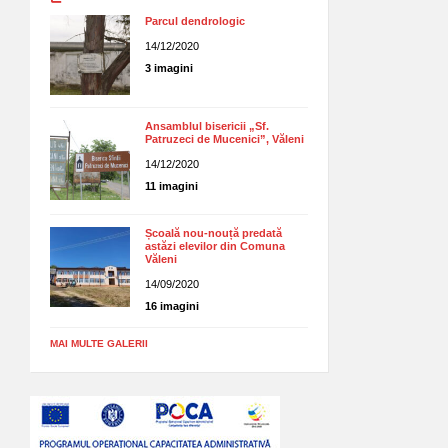
Parcul dendrologic
14/12/2020
3 imagini
Ansamblul bisericii „Sf.
Patruzeci de Mucenici”, Văleni
14/12/2020
11 imagini
Școală nou-nouță predată
astăzi elevilor din Comuna
Văleni
14/09/2020
16 imagini
MAI MULTE GALERII