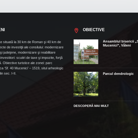
ENI
OBIECTIVE
Ansamblul bisericii „
e situată la 30 km de Roman şi 40 km de
Mucenici”, Văleni
cte de investiţii ale consilului: modernizare
i judeţene, modernizare şi reabilitare
t. investitori: scutiri de taxe şi impozite, forţă
. Obiective turistice ale zonei: parc
ca ‘Sf. 40 Mucenici’ – 1519, situl arheologic
n sec. I-II.
Parcul dendrologic
DESCOPERĂ MAI MULT