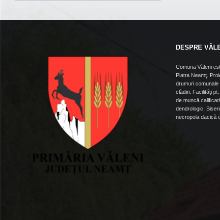
DESPRE VĂL
Comuna Văleni est
Piatra Neamţ. Proie
drumuri comunale ş
clădiri. Facilităţi p
de muncă calificată
dendrologic, Biseri
necropola dacică di