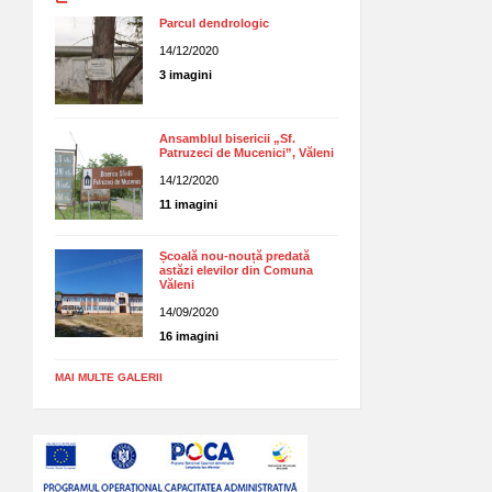
Parcul dendrologic
14/12/2020
3 imagini
Ansamblul bisericii „Sf.
Patruzeci de Mucenici”, Văleni
14/12/2020
11 imagini
Școală nou-nouță predată
astăzi elevilor din Comuna
Văleni
14/09/2020
16 imagini
MAI MULTE GALERII