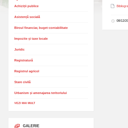
Achiziții publice
Bibliogr
Asistență socială
08/12/
Biroul financiar, buget-contabilitate
Impozite și taxe locale
Juridic
Registratură
Registrul agricol
Stare civilă
Urbanism și amenajarea teritoriului
VEZI MAI MULT
GALERIE