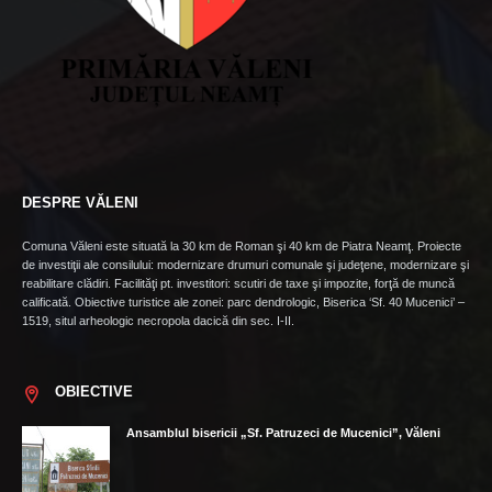
DESPRE VĂLENI
Comuna Văleni este situată la 30 km de Roman şi 40 km de Piatra Neamţ. Proiecte
de investiţii ale consilului: modernizare drumuri comunale şi judeţene, modernizare şi
reabilitare clădiri. Facilităţi pt. investitori: scutiri de taxe şi impozite, forţă de muncă
calificată. Obiective turistice ale zonei: parc dendrologic, Biserica ‘Sf. 40 Mucenici’ –
1519, situl arheologic necropola dacică din sec. I-II.
OBIECTIVE
Ansamblul bisericii „Sf. Patruzeci de Mucenici”, Văleni