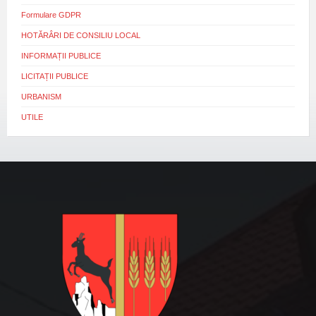
Formulare GDPR
HOTĂRÂRI DE CONSILIU LOCAL
INFORMAȚII PUBLICE
LICITAȚII PUBLICE
URBANISM
UTILE