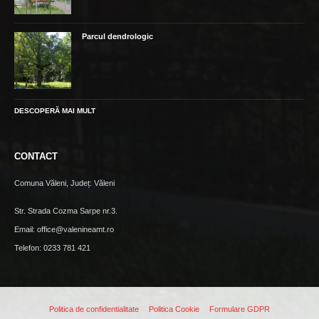
Parcul dendrologic
DESCOPERĂ MAI MULT
CONTACT
Comuna Văleni, Județ: Văleni
Str. Strada Cozma Sarpe nr.3.
Email: office@valenineamt.ro
Telefon: 0233 781 421
Politica de confidentialitate
Politica Cookie
Formulare GDPR